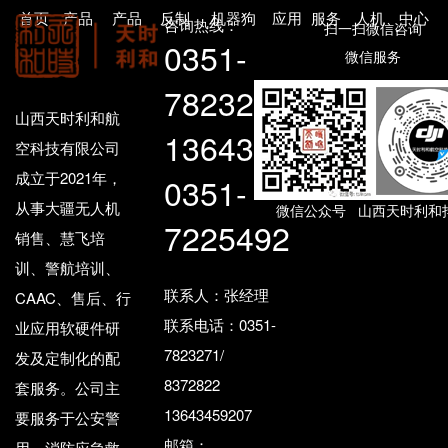
首页
产品
产品
反制
机器狗
应用
服务
人机
中心
咨询热线：
扫一扫微信咨询
0351-
微信服务
7823271
山西天时利和航
13643459207
空科技有限公司
成立于2021年，
0351-
从事大疆无人机
微信公众号 山西天时利和
7225492
销售、慧飞培
训、警航培训、
联系人：张经理
CAAC、售后、行
联系电话：0351-
业应用软硬件研
7823271/
发及定制化的配
8372822
套服务。公司主
13643459207
要服务于公安警
邮箱：
用、消防应急救