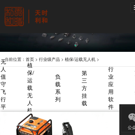
当前位置：
首页
>
行业级产品
>
植保/运载无人机
>
无
植
人
行
保/
第
值
负
业
运
三
守
载
应
载
方
飞
系
用
无
挂
行
列
软
人
载
平
件
机
台
公