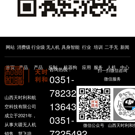
网站
消费级
行业级
无人机
具身智能
行业
培训
二手无
新闻
首页
产品
产品
反制
机器狗
应用
服务
人机
中心
咨询热线：
扫一扫微信咨询
0351-
微信服务
7823271
山西天时利和航
13643459207
空科技有限公司
成立于2021年，
0351-
从事大疆无人机
微信公众号 山西天时利和
7225492
销售、慧飞培